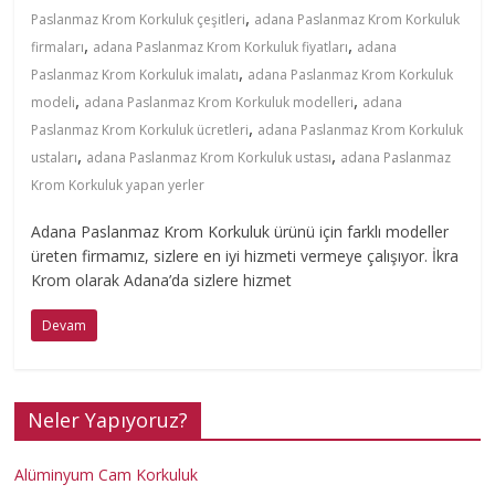
,
Paslanmaz Krom Korkuluk çeşitleri
adana Paslanmaz Krom Korkuluk
m
,
,
firmaları
adana Paslanmaz Krom Korkuluk fiyatları
adana
,
Paslanmaz Krom Korkuluk imalatı
adana Paslanmaz Krom Korkuluk
i
,
,
modeli
adana Paslanmaz Krom Korkuluk modelleri
adana
,
Paslanmaz Krom Korkuluk ücretleri
adana Paslanmaz Krom Korkuluk
n
,
,
ustaları
adana Paslanmaz Krom Korkuluk ustası
adana Paslanmaz
Krom Korkuluk yapan yerler
y
Adana Paslanmaz Krom Korkuluk ürünü için farklı modeller
üreten firmamız, sizlere en iyi hizmeti vermeye çalışıyor. İkra
u
Krom olarak Adana’da sizlere hizmet
Devam
m
K
Neler Yapıyoruz?
o
Alüminyum Cam Korkuluk