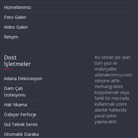
Hizmetlerimiz
Foto Galeri
Video Galeri
İletişim
Dost
Bu sitede yer alan
İşletmeler
tüm yazı ve
materyaller
adanakromcu.com
Adana Dekorasyon
sitesine aittir.
Herhangi birini
Dam Çatı
kopyalamak veya
İzolasyonu
farklı bir mecrada
kullanmak üzere
Halı Yıkama
alanlar hakkında
Özbiçer Ferforje
yasal işlem
yapılacaktır.
Gül Teknik Servis
Otomatik Daraba