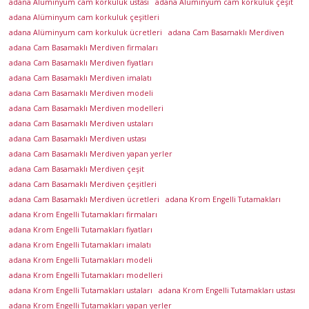
a
adana Alüminyum cam korkuluk ustası
adana Alüminyum cam korkuluk çeşit
K
adana Alüminyum cam korkuluk çeşitleri
r
adana Alüminyum cam korkuluk ücretleri
adana Cam Basamaklı Merdiven
adana Cam Basamaklı Merdiven firmaları
o
adana Cam Basamaklı Merdiven fiyatları
m
adana Cam Basamaklı Merdiven imalatı
c
adana Cam Basamaklı Merdiven modeli
u
adana Cam Basamaklı Merdiven modelleri
,
adana Cam Basamaklı Merdiven ustaları
K
adana Cam Basamaklı Merdiven ustası
ü
adana Cam Basamaklı Merdiven yapan yerler
p
adana Cam Basamaklı Merdiven çeşit
e
adana Cam Basamaklı Merdiven çeşitleri
ş
adana Cam Basamaklı Merdiven ücretleri
adana Krom Engelli Tutamakları
t
adana Krom Engelli Tutamakları firmaları
adana Krom Engelli Tutamakları fiyatları
e
adana Krom Engelli Tutamakları imalatı
,
adana Krom Engelli Tutamakları modeli
K
adana Krom Engelli Tutamakları modelleri
o
adana Krom Engelli Tutamakları ustaları
adana Krom Engelli Tutamakları ustası
r
adana Krom Engelli Tutamakları yapan yerler