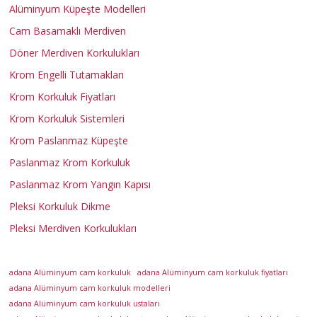
Alüminyum Küpeşte Modelleri
r
Cam Basamaklı Merdiven
k
Döner Merdiven Korkulukları
Krom Engelli Tutamakları
u
Krom Korkuluk Fiyatları
Krom Korkuluk Sistemleri
l
Krom Paslanmaz Küpeşte
Paslanmaz Krom Korkuluk
u
Paslanmaz Krom Yangın Kapısı
Pleksi Korkuluk Dikme
k
Pleksi Merdiven Korkulukları
A
d
adana Alüminyum cam korkuluk
adana Alüminyum cam korkuluk fiyatları
a
adana Alüminyum cam korkuluk modelleri
n
adana Alüminyum cam korkuluk ustaları