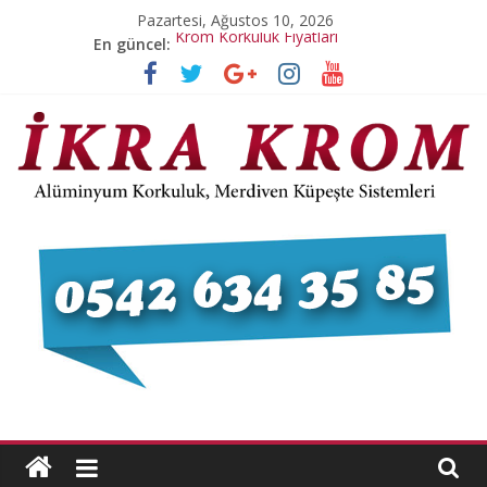
Skip
Pazartesi, Ağustos 10, 2026
to
Krom Korkuluk Fiyatları
En güncel:
content
Pleksi Merdiven Korkulukları
Pleksi Korkuluk Dikme
Paslanmaz Krom Yangın Kapısı
Paslanmaz Krom Korkuluk
İ
K
R
A
K