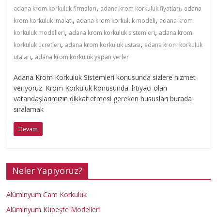
,
,
adana krom korkuluk firmaları
adana krom korkuluk fiyatları
adana
m
,
,
krom korkuluk imalatı
adana krom korkuluk modeli
adana krom
,
,
korkuluk modelleri
adana krom korkuluk sistemleri
adana krom
i
,
,
korkuluk ücretleri
adana krom korkuluk ustası
adana krom korkuluk
,
utaları
adana krom korkuluk yapan yerler
n
Adana Krom Korkuluk Sistemleri konusunda sizlere hizmet
veriyoruz. Krom Korkuluk konusunda ihtiyacı olan
y
vatandaşlarımızın dikkat etmesi gereken hususları burada
sıralamak
u
Devam
m
Neler Yapıyoruz?
K
Alüminyum Cam Korkuluk
o
Alüminyum Küpeşte Modelleri