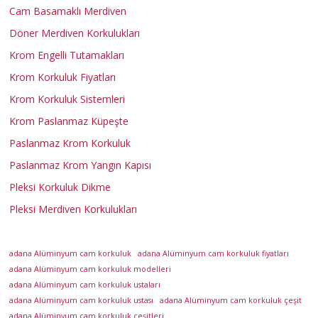
Cam Basamaklı Merdiven
r
Döner Merdiven Korkulukları
k
Krom Engelli Tutamakları
Krom Korkuluk Fiyatları
u
Krom Korkuluk Sistemleri
Krom Paslanmaz Küpeşte
l
Paslanmaz Krom Korkuluk
Paslanmaz Krom Yangın Kapısı
u
Pleksi Korkuluk Dikme
k
Pleksi Merdiven Korkulukları
A
adana Alüminyum cam korkuluk
adana Alüminyum cam korkuluk fiyatları
d
adana Alüminyum cam korkuluk modelleri
a
adana Alüminyum cam korkuluk ustaları
n
adana Alüminyum cam korkuluk ustası
adana Alüminyum cam korkuluk çeşit
adana Alüminyum cam korkuluk çeşitleri