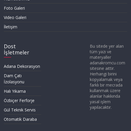
Foto Galeri
Video Galeri
İletişim
Dost
Bu sitede yer alan
İşletmeler
tüm yazı ve
materyaller
adanakromcu.com
Adana Dekorasyon
sitesine aittir.
Herhangi birini
Dam Çatı
kopyalamak veya
İzolasyonu
farklı bir mecrada
kullanmak üzere
Halı Yıkama
alanlar hakkında
Özbiçer Ferforje
yasal işlem
yapılacaktır.
Gül Teknik Servis
Otomatik Daraba