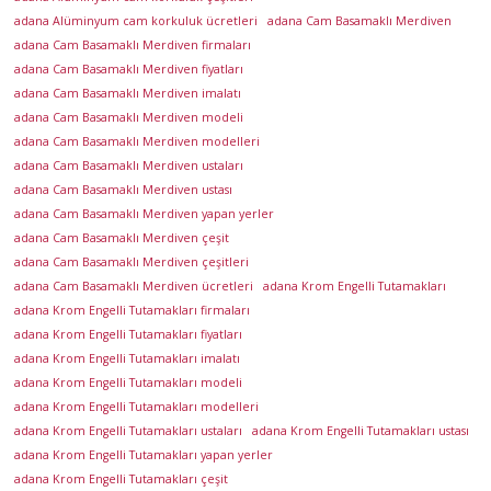
a
adana Alüminyum cam korkuluk ücretleri
adana Cam Basamaklı Merdiven
K
adana Cam Basamaklı Merdiven firmaları
r
adana Cam Basamaklı Merdiven fiyatları
o
adana Cam Basamaklı Merdiven imalatı
m
adana Cam Basamaklı Merdiven modeli
c
adana Cam Basamaklı Merdiven modelleri
u
adana Cam Basamaklı Merdiven ustaları
,
adana Cam Basamaklı Merdiven ustası
K
adana Cam Basamaklı Merdiven yapan yerler
ü
adana Cam Basamaklı Merdiven çeşit
p
adana Cam Basamaklı Merdiven çeşitleri
adana Cam Basamaklı Merdiven ücretleri
adana Krom Engelli Tutamakları
e
adana Krom Engelli Tutamakları firmaları
ş
adana Krom Engelli Tutamakları fiyatları
t
adana Krom Engelli Tutamakları imalatı
e
adana Krom Engelli Tutamakları modeli
,
adana Krom Engelli Tutamakları modelleri
K
adana Krom Engelli Tutamakları ustaları
adana Krom Engelli Tutamakları ustası
o
adana Krom Engelli Tutamakları yapan yerler
r
adana Krom Engelli Tutamakları çeşit