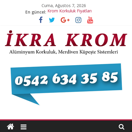
Skip
Cuma, Ağustos 7, 2026
to
Krom Korkuluk Fiyatları
En güncel:
content
Pleksi Merdiven Korkulukları
Pleksi Korkuluk Dikme
Paslanmaz Krom Yangın Kapısı
Paslanmaz Krom Korkuluk
İ
K
R
A
K