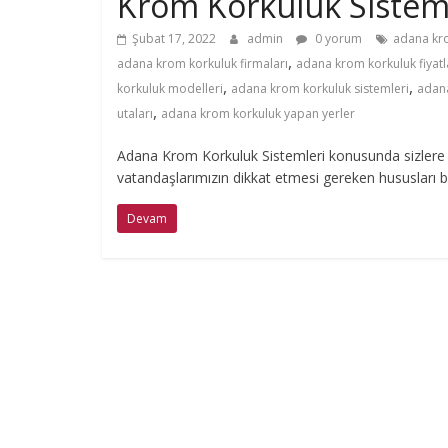
n
Krom Korkuluk Sistem
Şubat 17, 2022
admin
0 yorum
adana kr
y
,
adana krom korkuluk firmaları
adana krom korkuluk fiyatl
,
,
korkuluk modelleri
adana krom korkuluk sistemleri
adana
u
,
utaları
adana krom korkuluk yapan yerler
Adana Krom Korkuluk Sistemleri konusunda sizlere 
m
vatandaşlarımızın dikkat etmesi gereken hususları 
K
Devam
o
r
k