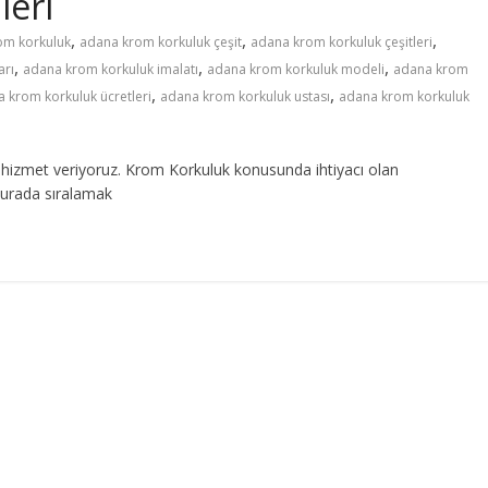
leri
,
,
,
om korkuluk
adana krom korkuluk çeşit
adana krom korkuluk çeşitleri
,
,
,
arı
adana krom korkuluk imalatı
adana krom korkuluk modeli
adana krom
,
,
 krom korkuluk ücretleri
adana krom korkuluk ustası
adana krom korkuluk
hizmet veriyoruz. Krom Korkuluk konusunda ihtiyacı olan
burada sıralamak