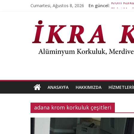
Skip
Cumartesi, Ağustos 8, 2026
En güncel:
Krom Korkul
to
Pleksi Merd
content
İ
Pleksi Kork
Paslanmaz 
Paslanmaz 
K
R
A
K
ANASAYFA
HAKKIMIZDA
HIZMETLERI
r
adana krom korkuluk çeşitleri
o