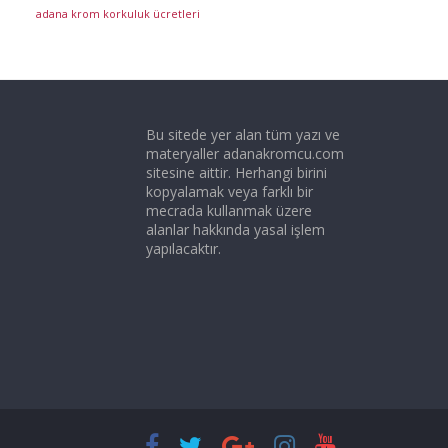
adana krom korkuluk ücretleri
Bu sitede yer alan tüm yazı ve
materyaller adanakromcu.com
sitesine aittir. Herhangi birini
kopyalamak veya farklı bir
mecrada kullanmak üzere
alanlar hakkında yasal işlem
yapılacaktır.