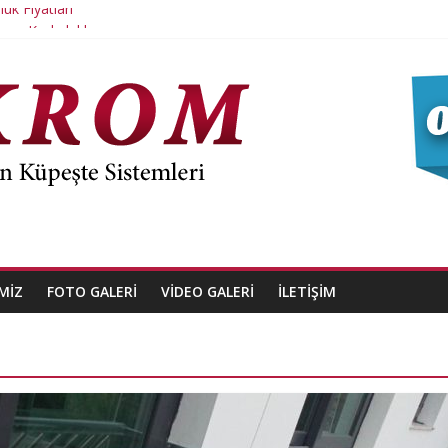
uk Fiyatları
iven Korkulukları
uluk Dikme
Krom Yangın Kapısı
Krom Korkuluk
MIZ
FOTO GALERI
VIDEO GALERI
İLETIŞIM