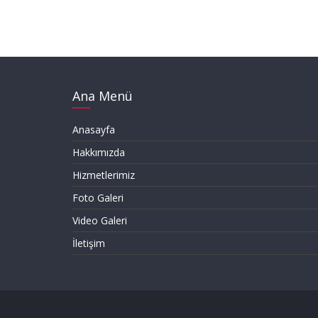
u
,
K
ü
p
e
Ana Menü
ş
t
Anasayfa
e
Hakkımızda
,
K
Hizmetlerimiz
o
Foto Galeri
r
Video Galeri
k
u
İletişim
l
u
k