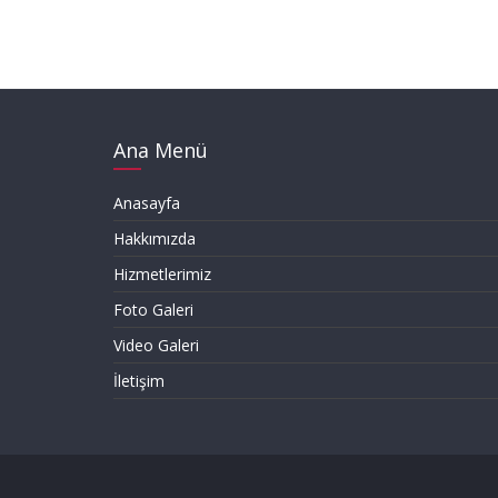
u
,
K
ü
p
e
Ana Menü
ş
t
Anasayfa
e
Hakkımızda
,
K
Hizmetlerimiz
o
Foto Galeri
r
Video Galeri
k
u
İletişim
l
u
k