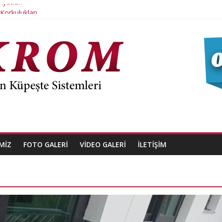
yatları
Korkulukları
 Dikme
 Yangın Kapısı
 Korkuluk
MIZ
FOTO GALERI
VIDEO GALERI
İLETIŞIM