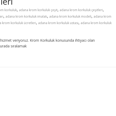
leri
,
,
,
om korkuluk
adana krom korkuluk çeşit
adana krom korkuluk çeşitleri
,
,
,
arı
adana krom korkuluk imalatı
adana krom korkuluk modeli
adana krom
,
,
 krom korkuluk ücretleri
adana krom korkuluk ustası
adana krom korkuluk
hizmet veriyoruz. Krom Korkuluk konusunda ihtiyacı olan
burada sıralamak