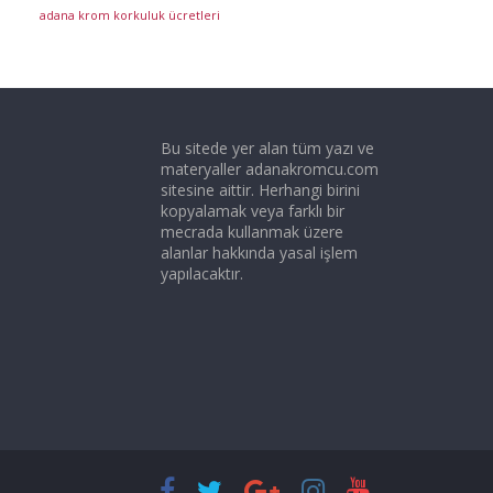
adana krom korkuluk ücretleri
Bu sitede yer alan tüm yazı ve
materyaller adanakromcu.com
sitesine aittir. Herhangi birini
kopyalamak veya farklı bir
mecrada kullanmak üzere
alanlar hakkında yasal işlem
yapılacaktır.