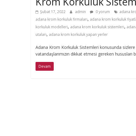
n
Krom Korkuluk Sistem
Şubat 17, 2022
admin
0 yorum
adana kr
y
,
adana krom korkuluk firmaları
adana krom korkuluk fiyatl
,
,
korkuluk modelleri
adana krom korkuluk sistemleri
adana
u
,
utaları
adana krom korkuluk yapan yerler
Adana Krom Korkuluk Sistemleri konusunda sizlere 
m
vatandaşlarımızın dikkat etmesi gereken hususları 
K
Devam
o
r
k