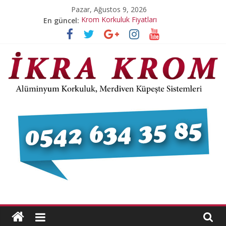
Skip
Pazar, Ağustos 9, 2026
to
En güncel:
Krom Korkuluk Fiyatları
content
Pleksi Merdiven Korkulukları
Pleksi Korkuluk Dikme
Paslanmaz Krom Yangın Kapısı
Paslanmaz Krom Korkuluk
İ
K
R
A
K