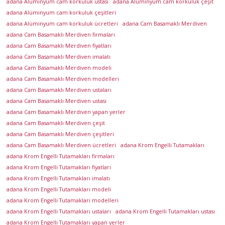
a
adana Alüminyum cam korkuluk ustası
adana Alüminyum cam korkuluk çeşit
K
adana Alüminyum cam korkuluk çeşitleri
r
adana Alüminyum cam korkuluk ücretleri
adana Cam Basamaklı Merdiven
adana Cam Basamaklı Merdiven firmaları
o
adana Cam Basamaklı Merdiven fiyatları
m
adana Cam Basamaklı Merdiven imalatı
c
adana Cam Basamaklı Merdiven modeli
u
adana Cam Basamaklı Merdiven modelleri
,
adana Cam Basamaklı Merdiven ustaları
K
adana Cam Basamaklı Merdiven ustası
ü
adana Cam Basamaklı Merdiven yapan yerler
p
adana Cam Basamaklı Merdiven çeşit
e
adana Cam Basamaklı Merdiven çeşitleri
ş
adana Cam Basamaklı Merdiven ücretleri
adana Krom Engelli Tutamakları
t
adana Krom Engelli Tutamakları firmaları
adana Krom Engelli Tutamakları fiyatları
e
adana Krom Engelli Tutamakları imalatı
,
adana Krom Engelli Tutamakları modeli
K
adana Krom Engelli Tutamakları modelleri
o
adana Krom Engelli Tutamakları ustaları
adana Krom Engelli Tutamakları ustası
r
adana Krom Engelli Tutamakları yapan yerler