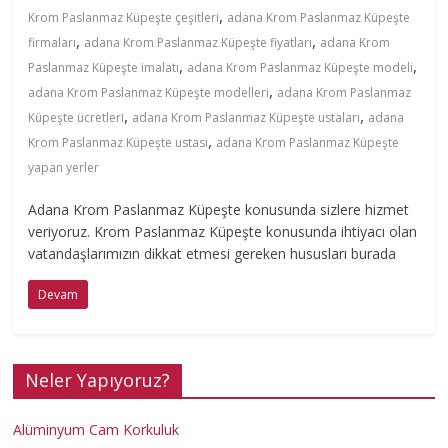
,
Krom Paslanmaz Küpeşte çeşitleri
adana Krom Paslanmaz Küpeşte
m
,
,
firmaları
adana Krom Paslanmaz Küpeşte fiyatları
adana Krom
,
,
Paslanmaz Küpeşte imalatı
adana Krom Paslanmaz Küpeşte modeli
i
,
adana Krom Paslanmaz Küpeşte modelleri
adana Krom Paslanmaz
,
,
Küpeşte ücretleri
adana Krom Paslanmaz Küpeşte ustaları
adana
n
,
Krom Paslanmaz Küpeşte ustası
adana Krom Paslanmaz Küpeşte
yapan yerler
y
Adana Krom Paslanmaz Küpeşte konusunda sizlere hizmet
veriyoruz. Krom Paslanmaz Küpeşte konusunda ihtiyacı olan
u
vatandaşlarımızın dikkat etmesi gereken hususları burada
Devam
m
K
Neler Yapıyoruz?
o
Alüminyum Cam Korkuluk