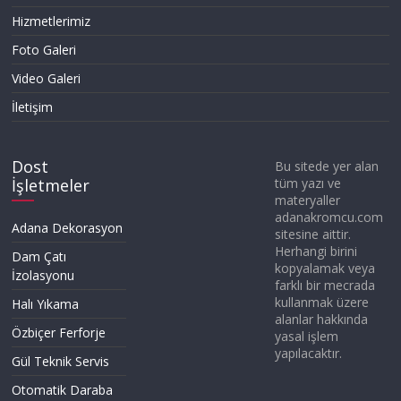
Hizmetlerimiz
Foto Galeri
Video Galeri
İletişim
Dost
Bu sitede yer alan
İşletmeler
tüm yazı ve
materyaller
adanakromcu.com
Adana Dekorasyon
sitesine aittir.
Herhangi birini
Dam Çatı
kopyalamak veya
İzolasyonu
farklı bir mecrada
kullanmak üzere
Halı Yıkama
alanlar hakkında
Özbiçer Ferforje
yasal işlem
yapılacaktır.
Gül Teknik Servis
Otomatik Daraba