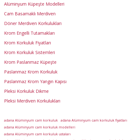
Alüminyum Küpeşte Modelleri
r
Cam Basamaklı Merdiven
k
Döner Merdiven Korkulukları
Krom Engelli Tutamakları
u
Krom Korkuluk Fiyatları
Krom Korkuluk Sistemleri
l
Krom Paslanmaz Küpeşte
Paslanmaz Krom Korkuluk
u
Paslanmaz Krom Yangın Kapısı
Pleksi Korkuluk Dikme
k
Pleksi Merdiven Korkulukları
A
d
adana Alüminyum cam korkuluk
adana Alüminyum cam korkuluk fiyatları
a
adana Alüminyum cam korkuluk modelleri
n
adana Alüminyum cam korkuluk ustaları